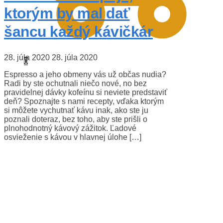
ktorým by mal dať
šancu každý kávičkár
28. júla 2020
28. júla 2020
0
Espresso a jeho obmeny vás už občas nudia?
Radi by ste ochutnali niečo nové, no bez
pravidelnej dávky kofeínu si neviete predstaviť
deň? Spoznajte s nami recepty, vďaka ktorým
si môžete vychutnať kávu inak, ako ste ju
poznali doteraz, bez toho, aby ste prišli o
plnohodnotný kávový zážitok. Ľadové
osvieženie s kávou v hlavnej úlohe […]