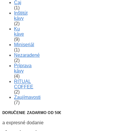
Čaj
(1)
Inštitút
kávy
(2)
Ku
káve
(9)
Miniseriál
(1)
Nezaradené
(2)
Príprava
kávy
(4)
RITUAL
COFFEE
(2)
Zaujímavosti
(7)
DORUČENIE ZADARMO OD 50€
a expresné dodanie