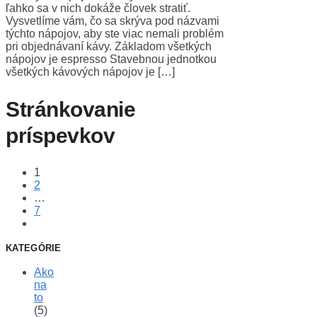
ľahko sa v nich dokáže človek stratiť.
Vysvetlíme vám, čo sa skrýva pod názvami
týchto nápojov, aby ste viac nemali problém
pri objednávaní kávy. Základom všetkých
nápojov je espresso Stavebnou jednotkou
všetkých kávových nápojov je […]
Stránkovanie
príspevkov
1
2
…
7
KATEGÓRIE
Ako
na
to
(5)