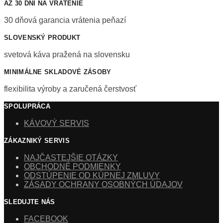
AŽ 30 DNÍ NA VRÁTENIE
30 dňová garancia vrátenia peňazí
SLOVENSKÝ PRODUKT
svetová káva pražená na slovensku
MINIMÁLNE SKLADOVÉ ZÁSOBY
flexibilita výroby a zaručená čerstvosť
SPOLUPRÁCA
KÁVOVÝ SERVIS
ZÁKAZNIKÝ SERVIS
NAJČASTEJŠIE OTÁZKY
OBCHODNÉ PODMIENKY
ODSTÚPENIE OD KÚPNEJ ZMLUVY
ZÁSADY OCHRANY OSOBNÝCH ÚDAJOV
SLEDUJTE NÁS
FACEBOOK