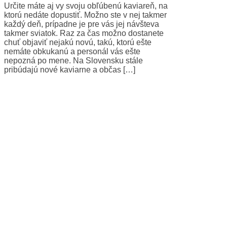
Určite máte aj vy svoju obľúbenú kaviareň, na
ktorú nedáte dopustiť. Možno ste v nej takmer
každý deň, prípadne je pre vás jej návšteva
takmer sviatok. Raz za čas možno dostanete
chuť objaviť nejakú novú, takú, ktorú ešte
nemáte obkukanú a personál vás ešte
nepozná po mene. Na Slovensku stále
pribúdajú nové kaviarne a občas […]