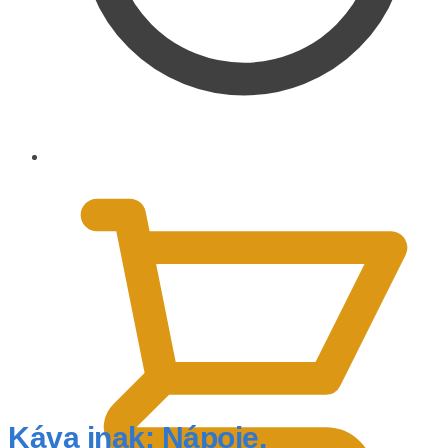
0,00
€
Káva inak: Nápoje,