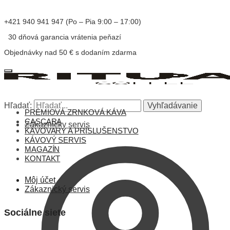
+421 940 941 947 (Po – Pia 9:00 – 17:00)
30 dňová garancia vrátenia peňazí
Objednávky nad 50 € s dodaním zdarma
Hľadať:
Vyhľadávanie
PRÉMIOVÁ ZRNKOVÁ KÁVA
CASCARA
Zákaznícky servis
KÁVOVARY A PRÍSLUŠENSTVO
KÁVOVÝ SERVIS
MAGAZÍN
KONTAKT
Môj účet
Zákaznický servis
Sociálne siete