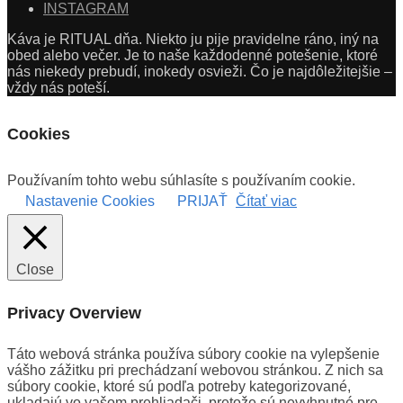
INSTAGRAM
Káva je RITUAL dňa. Niekto ju pije pravidelne ráno, iný na
obed alebo večer. Je to naše každodenné potešenie, ktoré
nás niekedy prebudí, inokedy osvieži. Čo je najdôležitejšie –
vždy nás poteší.
Cookies
Používaním tohto webu súhlasíte s používaním cookie.
Nastavenie Cookies
PRIJAŤ
Čítať viac
Close
Privacy Overview
Táto webová stránka používa súbory cookie na vylepšenie
vášho zážitku pri prechádzaní webovou stránkou. Z nich sa
súbory cookie, ktoré sú podľa potreby kategorizované,
ukladajú vo vašom prehliadači, pretože sú nevyhnutné pre