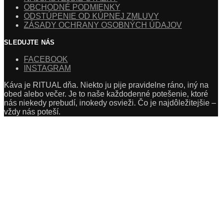
OBCHODNÉ PODMIENKY
ODSTÚPENIE OD KÚPNEJ ZMLUVY
ZÁSADY OCHRANY OSOBNÝCH ÚDAJOV
SLEDUJTE NÁS
FACEBOOK
INSTAGRAM
Káva je RITUAL dňa. Niekto ju pije pravidelne ráno, iný na
obed alebo večer. Je to naše každodenné potešenie, ktoré
nás niekedy prebudí, inokedy osvieži. Čo je najdôležitejšie –
vždy nás poteší.