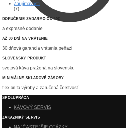
Zaujímavosti
(7)
DORUČENIE ZADARMO OD 50€
a expresné dodanie
AŽ 30 DNÍ NA VRÁTENIE
30 dňová garancia vrátenia peňazí
SLOVENSKÝ PRODUKT
svetová káva pražená na slovensku
MINIMÁLNE SKLADOVÉ ZÁSOBY
flexibilita výroby a zaručená čerstvosť
SPOLUPRÁCA
KÁVOVÝ SERVIS
ZÁKAZNIKÝ SERVIS
NAJČASTEJŠIE OTÁZKY