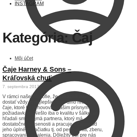
INSTAGRAM
Kategória:
Čaj
Môj účet
Čaje Harney & Sons –
Kráľovská chuť
7. septembra 2017
V rámci našej filozofie, že zákazník musí
dostať vždy to najlepšie, sme dlho hľadali
čaje, ktoré by vyhovovali našim prísnym
požiadavkam. Nešlo iba o kvalitu v šálke, ale
hľadali sme najmä partnera, ktorý má
dostatočné skúsenosti a pracuje s čajom od
jeho úplného začiatku tj. od pestovania, zberu,
spracovania a balenia. Dôležitý bol pre nás