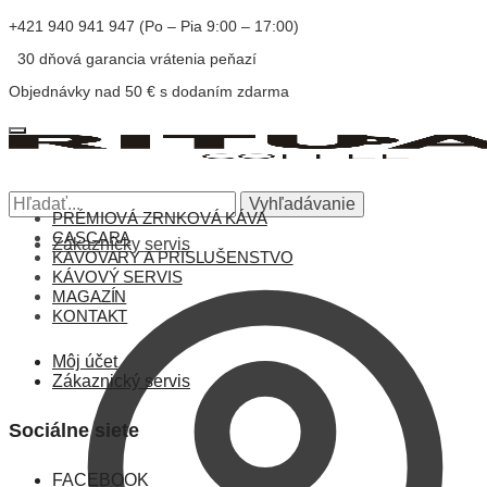
+421 940 941 947 (Po – Pia 9:00 – 17:00)
30 dňová garancia vrátenia peňazí
Objednávky nad 50 € s dodaním zdarma
Vyhľadávanie
PRÉMIOVÁ ZRNKOVÁ KÁVA
CASCARA
Zákaznícky servis
KÁVOVARY A PRÍSLUŠENSTVO
KÁVOVÝ SERVIS
MAGAZÍN
KONTAKT
Môj účet
Zákaznický servis
Sociálne siete
FACEBOOK