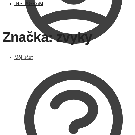
INSTAGRAM
Značka:
zvyky
Môj účet