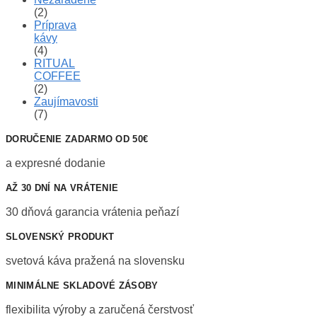
(2)
Príprava
kávy
(4)
RITUAL
COFFEE
(2)
Zaujímavosti
(7)
DORUČENIE ZADARMO OD 50€
a expresné dodanie
AŽ 30 DNÍ NA VRÁTENIE
30 dňová garancia vrátenia peňazí
SLOVENSKÝ PRODUKT
svetová káva pražená na slovensku
MINIMÁLNE SKLADOVÉ ZÁSOBY
flexibilita výroby a zaručená čerstvosť