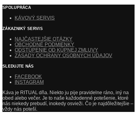
SPOLUPRÁCA
KÁVOVÝ SERVIS
ZÁKAZNIKÝ SERVIS
NAJČASTEJŠIE OTÁZKY
OBCHODNÉ PODMIENKY
ODSTÚPENIE OD KÚPNEJ ZMLUVY
ZÁSADY OCHRANY OSOBNÝCH ÚDAJOV
SLEDUJTE NÁS
FACEBOOK
INSTAGRAM
Káva je RITUAL dňa. Niekto ju pije pravidelne ráno, iný na
obed alebo večer. Je to naše každodenné potešenie, ktoré
nás niekedy prebudí, inokedy osvieži. Čo je najdôležitejšie –
vždy nás poteší.