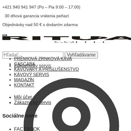
+421 940 941 947 (Po – Pia 9:00 – 17:00)
30 dňová garancia vrátenia peňazí
Objednávky nad 50 € s dodaním zdarma
Vyhľadávanie
PRÉMIOVÁ ZRNKOVÁ KÁVA
CASCARA
Zákaznícky servis
KÁVOVARY A PRÍSLUŠENSTVO
KÁVOVÝ SERVIS
MAGAZÍN
KONTAKT
Môj účet
Zákaznický servis
Sociálne siete
FACEBOOK