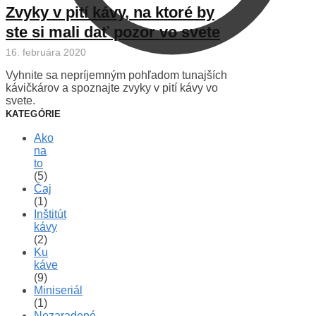
Zvyky v pití kávy, na ktoré by
ste si mali dať pozor vo svete
16. februára 2020
Vyhnite sa nepríjemným pohľadom tunajších
kávičkárov a spoznajte zvyky v pití kávy vo
svete.
KATEGÓRIE
Ako
na
to
(5)
Čaj
(1)
Inštitút
kávy
(2)
Ku
káve
(9)
Miniseriál
(1)
Nezaradené