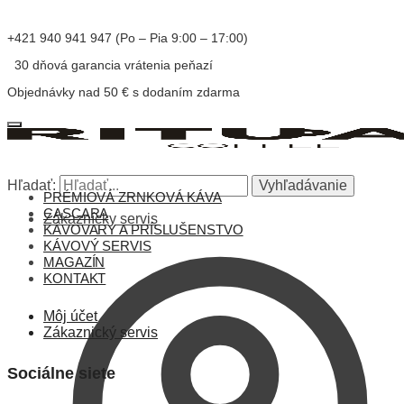
+421 940 941 947 (Po – Pia 9:00 – 17:00)
30 dňová garancia vrátenia peňazí
Objednávky nad 50 € s dodaním zdarma
Hľadať:
Vyhľadávanie
PRÉMIOVÁ ZRNKOVÁ KÁVA
CASCARA
Zákaznícky servis
KÁVOVARY A PRÍSLUŠENSTVO
KÁVOVÝ SERVIS
MAGAZÍN
KONTAKT
Môj účet
Zákaznický servis
Sociálne siete