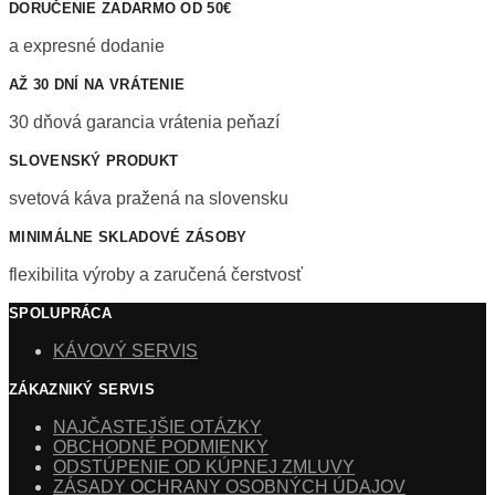
DORUČENIE ZADARMO OD 50€
a expresné dodanie
AŽ 30 DNÍ NA VRÁTENIE
30 dňová garancia vrátenia peňazí
SLOVENSKÝ PRODUKT
svetová káva pražená na slovensku
MINIMÁLNE SKLADOVÉ ZÁSOBY
flexibilita výroby a zaručená čerstvosť
SPOLUPRÁCA
KÁVOVÝ SERVIS
ZÁKAZNIKÝ SERVIS
NAJČASTEJŠIE OTÁZKY
OBCHODNÉ PODMIENKY
ODSTÚPENIE OD KÚPNEJ ZMLUVY
ZÁSADY OCHRANY OSOBNÝCH ÚDAJOV