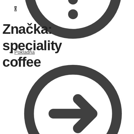
0
Značka:
speciality
Pokladňa
coffee