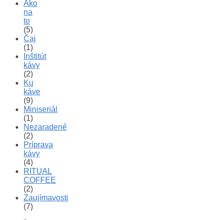
Ako
na
to
(5)
Čaj
(1)
Inštitút
kávy
(2)
Ku
káve
(9)
Miniseriál
(1)
Nezaradené
(2)
Príprava
kávy
(4)
RITUAL
COFFEE
(2)
Zaujímavosti
(7)