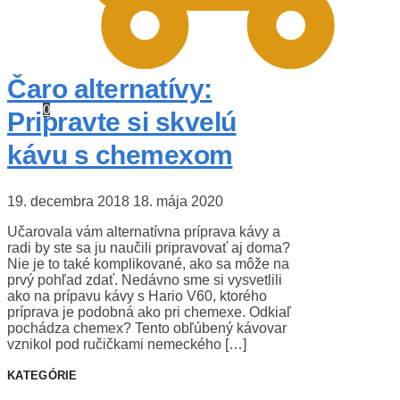
Čaro alternatívy:
0
Pripravte si skvelú
kávu s chemexom
19. decembra 2018
18. mája 2020
Učarovala vám alternatívna príprava kávy a
radi by ste sa ju naučili pripravovať aj doma?
Nie je to také komplikované, ako sa môže na
prvý pohľad zdať. Nedávno sme si vysvetlili
ako na prípavu kávy s Hario V60, ktorého
príprava je podobná ako pri chemexe. Odkiaľ
pochádza chemex? Tento obľúbený kávovar
vznikol pod ručičkami nemeckého […]
KATEGÓRIE