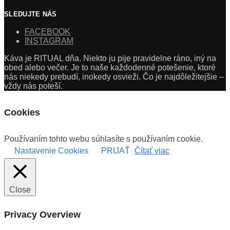
SLEDUJTE NÁS
FACEBOOK
INSTAGRAM
Káva je RITUAL dňa. Niekto ju pije pravidelne ráno, iný na
obed alebo večer. Je to naše každodenné potešenie, ktoré
nás niekedy prebudí, inokedy osvieži. Čo je najdôležitejšie –
vždy nás poteší.
Cookies
Používaním tohto webu súhlasíte s používaním cookie.
Nastavenie Cookies
PRIJAŤ
Čítať viac
Close
Privacy Overview