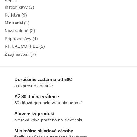
Inštitút kávy
(2)
Ku káve
(9)
Miniseriál
(1)
Nezaradené
(2)
Príprava kávy
(4)
RITUAL COFFEE
(2)
Zaujímavosti
(7)
Doručenie zadarmo od 50€
a expresné dodanie
Až 30 dní na vrátenie
30 dňová garancia vrátenia peňazí
Slovenský produkt
svetová káva pražená na slovensku
Minimálne skladové zásoby
flexibilita výroby a zaručená čerstvosť