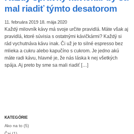
mal riadiť týmto desatorom
11. februára 2019
18. mája 2020
Každý milovník kávy má svoje určite pravidlá. Máte však aj
pravidlá, ktoré súvisia s ostatnými kávičkármi? Každý si
rád vychutnáva kávu inak. Či už je to silné espresso bez
mlieka a cukru alebo kapučíno s cukrom. Je jedno akú
máte radi kávu, hlavné je, že nás láska k nej všetkých
spája. Aj preto by sme sa mali riadiť […]
KATEGÓRIE
Ako na to
(5)
Čaj
(1)