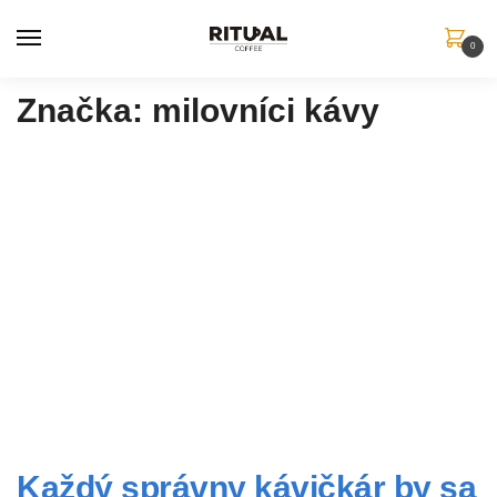
Skip to navigation
Skip to content
0
Značka:
milovníci kávy
Každý správny kávičkár by sa