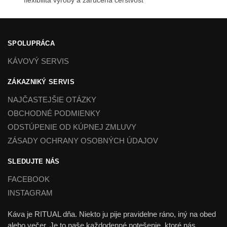
SPOLUPRÁCA
KÁVOVÝ SERVIS
ZÁKAZNIKÝ SERVIS
NAJČASTEJŠIE OTÁZKY
OBCHODNÉ PODMIENKY
ODSTÚPENIE OD KÚPNEJ ZMLUVY
ZÁSADY OCHRANY OSOBNÝCH ÚDAJOV
SLEDUJTE NÁS
FACEBOOK
INSTAGRAM
Káva je RITUAL dňa. Niekto ju pije pravidelne ráno, iný na obed
alebo večer. Je to naše každodenné potešenie, ktoré nás