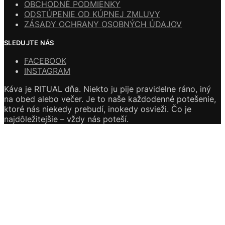
OBCHODNÉ PODMIENKY
ODSTÚPENIE OD KÚPNEJ ZMLUVY
ZÁSADY OCHRANY OSOBNÝCH ÚDAJOV
SLEDUJTE NÁS
FACEBOOK
INSTAGRAM
Káva je RITUAL dňa. Niekto ju pije pravidelne ráno, iný
na obed alebo večer. Je to naše každodenné potešenie,
ktoré nás niekedy prebudí, inokedy osvieži. Čo je
najdôležitejšie – vždy nás poteší.