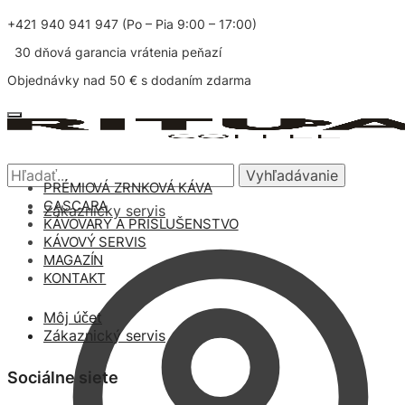
+421 940 941 947 (Po – Pia 9:00 – 17:00)
30 dňová garancia vrátenia peňazí
Objednávky nad 50 € s dodaním zdarma
Vyhľadávanie
PRÉMIOVÁ ZRNKOVÁ KÁVA
CASCARA
Zákaznícky servis
KÁVOVARY A PRÍSLUŠENSTVO
KÁVOVÝ SERVIS
MAGAZÍN
KONTAKT
Môj účet
Zákaznický servis
Sociálne siete