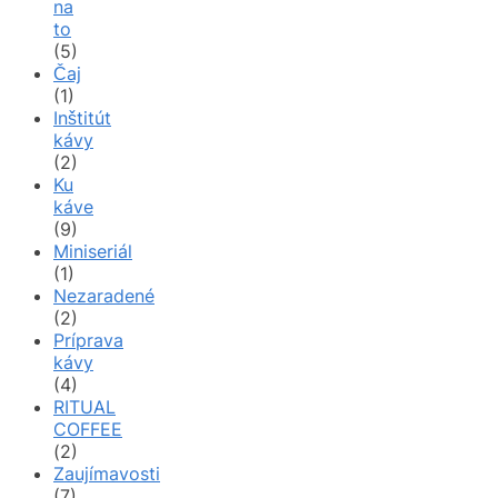
na
to
(5)
Čaj
(1)
Inštitút
kávy
(2)
Ku
káve
(9)
Miniseriál
(1)
Nezaradené
(2)
Príprava
kávy
(4)
RITUAL
COFFEE
(2)
Zaujímavosti
(7)