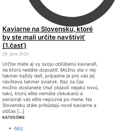
Kaviarne na Slovensku, ktoré
by ste mali určite navštíviť
(1.časť)
29. júna 2020
Určite máte aj vy svoju obľúbenú kaviareň,
na ktorú nedáte dopustiť. Možno ste v nej
takmer každý deň, prípadne je pre vás jej
návšteva takmer sviatok. Raz za čas
možno dostanete chuť objaviť nejakú novú,
takú, ktorú ešte nemáte obkukanú a
personál vás ešte nepozná po mene. Na
Slovensku stále pribúdajú nové kaviarne a
občas […]
KATEGÓRIE
Ako