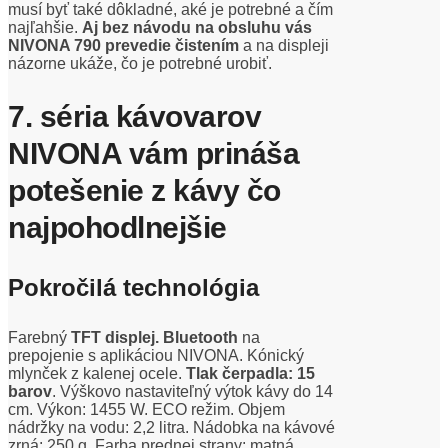
musí byť také dôkladné, aké je potrebné a čím
najľahšie.
Aj bez návodu na obsluhu vás
NIVONA 790 prevedie čistením
a na displeji
názorne ukáže, čo je potrebné urobiť.
7. séria kávovarov
NIVONA vám prináša
potešenie z kávy čo
najpohodlnejšie
Pokročilá technológia
Farebný
TFT displej.
Bluetooth
na
prepojenie s aplikáciou NIVONA. Kónický
mlynček z kalenej ocele.
Tlak čerpadla: 15
barov
. Výškovo nastaviteľný výtok kávy do 14
cm. Výkon: 1455 W. ECO režim. Objem
nádržky na vodu: 2,2 litra. Nádobka na kávové
zrná: 250 g. Farba prednej strany: matná