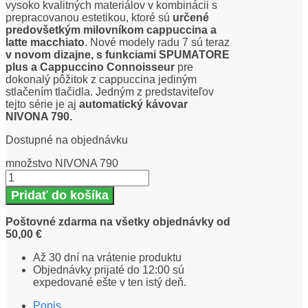
vysoko kvalitných materiálov v kombinácii s
prepracovanou estetikou, ktoré sú
určené
predovšetkým milovníkom cappuccina a
latte macchiato
. Nové modely radu 7 sú teraz
v novom dizajne, s funkciami SPUMATORE
plus a Cappuccino Connoisseur
pre
dokonalý pôžitok z cappuccina jediným
stlačením tlačidla. Jedným z predstaviteľov
tejto série je aj
automatický kávovar
NIVONA 790.
Dostupné na objednávku
množstvo NIVONA 790
Pridať do košíka
Poštovné zdarma na všetky objednávky od
50,00 €
Až 30 dní na vrátenie produktu
Objednávky prijaté do 12:00 sú
expedované ešte v ten istý deň.
Popis