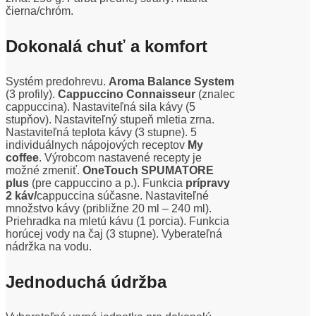
čierna/chróm.
Dokonalá chuť a komfort
Systém predohrevu.
Aroma Balance System
(3 profily).
Cappuccino Connaisseur
(znalec
cappuccina). Nastaviteľná sila kávy (5
stupňov). Nastaviteľný stupeň mletia zrna.
Nastaviteľná teplota kávy (3 stupne). 5
individuálnych nápojových receptov
My
coffee
. Výrobcom nastavené recepty je
možné zmeniť.
OneTouch SPUMATORE
plus
(pre cappuccino a p.). Funkcia
prípravy
2 káv/
cappuccina súčasne. Nastaviteľné
množstvo kávy (približne 20 ml – 240 ml).
Priehradka na mletú kávu (1 porcia). Funkcia
horúcej vody na čaj (3 stupne). Vyberateľná
nádržka na vodu.
Jednoduchá údržba