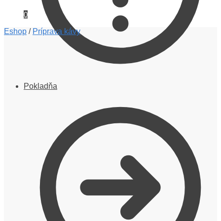
0
Eshop
/
Príprava kávy
Pokladňa