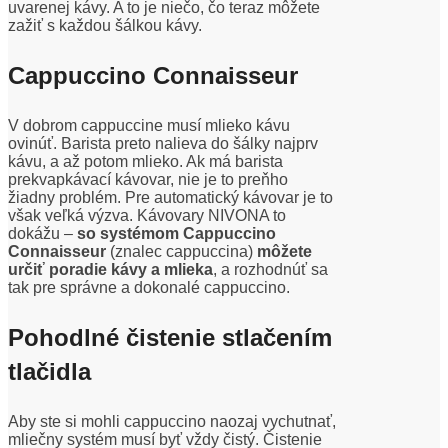
uvarenej kávy. A to je niečo, čo teraz môžete
zažiť s každou šálkou kávy.
Cappuccino Connaisseur
V dobrom cappuccine musí mlieko kávu
ovinúť. Barista preto nalieva do šálky najprv
kávu, a až potom mlieko. Ak má barista
prekvapkávací kávovar, nie je to preňho
žiadny problém. Pre automatický kávovar je to
však veľká výzva. Kávovary NIVONA to
dokážu –
so systémom Cappuccino
Connaisseur
(znalec cappuccina)
môžete
určiť poradie kávy a mlieka
, a rozhodnúť sa
tak pre správne a dokonalé cappuccino.
Pohodlné čistenie stlačením
tlačidla
Aby ste si mohli cappuccino naozaj vychutnať,
mliečny systém musí byť vždy čistý. Čistenie