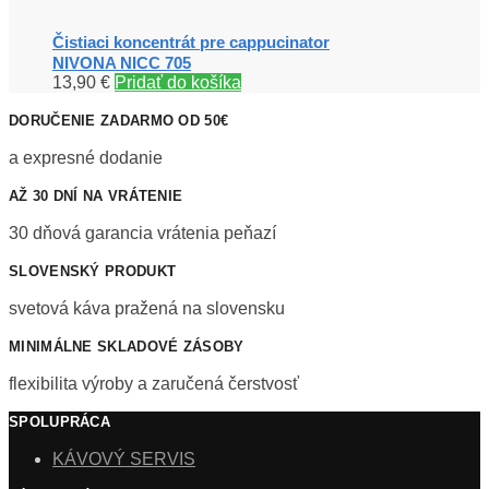
Čistiaci koncentrát pre cappucinator
NIVONA NICC 705
13,90
€
Pridať do košíka
DORUČENIE ZADARMO OD 50€
a expresné dodanie
AŽ 30 DNÍ NA VRÁTENIE
30 dňová garancia vrátenia peňazí
SLOVENSKÝ PRODUKT
svetová káva pražená na slovensku
MINIMÁLNE SKLADOVÉ ZÁSOBY
flexibilita výroby a zaručená čerstvosť
SPOLUPRÁCA
KÁVOVÝ SERVIS