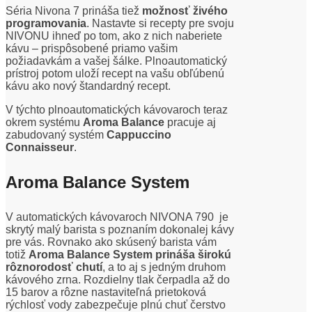
Séria Nivona 7 prináša tiež
možnosť živého
programovania
. Nastavte si recepty pre svoju
NIVONU ihneď po tom, ako z nich naberiete
kávu – prispôsobené priamo vašim
požiadavkám a vašej šálke. Plnoautomatický
prístroj potom uloží recept na vašu obľúbenú
kávu ako nový štandardný recept.
V týchto plnoautomatických kávovaroch teraz
okrem systému
Aroma Balance
pracuje aj
zabudovaný systém
Cappuccino
Connaisseur
.
Aroma Balance System
V automatických kávovaroch NIVONA 790 je
skrytý malý barista s poznaním dokonalej kávy
pre vás. Rovnako ako skúsený barista vám
totiž
Aroma Balance System prináša širokú
rôznorodosť chutí
, a to aj s jedným druhom
kávového zrna. Rozdielny tlak čerpadla až do
15 barov a rôzne nastaviteľná prietoková
rýchlosť vody zabezpečuje plnú chuť čerstvo