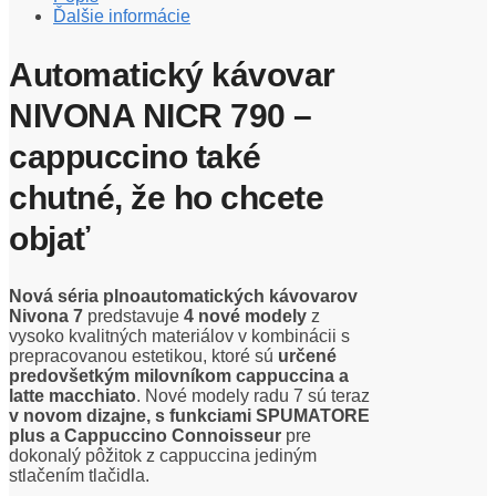
Ďalšie informácie
Automatický kávovar
NIVONA NICR 790 –
cappuccino také
chutné, že ho chcete
objať
Nová séria plnoautomatických kávovarov
Nivona 7
predstavuje
4 nové modely
z
vysoko kvalitných materiálov v kombinácii s
prepracovanou estetikou, ktoré sú
určené
predovšetkým milovníkom cappuccina a
latte macchiato
. Nové modely radu 7 sú teraz
v novom dizajne, s funkciami SPUMATORE
plus a Cappuccino Connoisseur
pre
dokonalý pôžitok z cappuccina jediným
stlačením tlačidla.