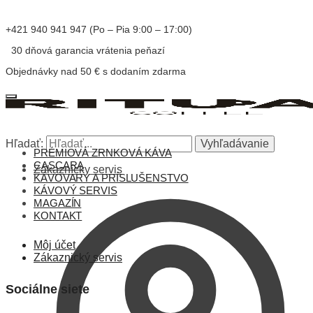
+421 940 941 947 (Po – Pia 9:00 – 17:00)
30 dňová garancia vrátenia peňazí
Objednávky nad 50 € s dodaním zdarma
Hľadať:
Vyhľadávanie
PRÉMIOVÁ ZRNKOVÁ KÁVA
CASCARA
Zákaznícky servis
KÁVOVARY A PRÍSLUŠENSTVO
KÁVOVÝ SERVIS
MAGAZÍN
KONTAKT
Môj účet
Zákaznický servis
Sociálne siete