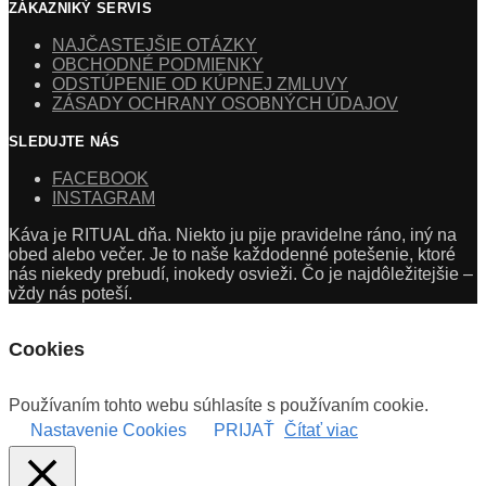
ZÁKAZNIKÝ SERVIS
NAJČASTEJŠIE OTÁZKY
OBCHODNÉ PODMIENKY
ODSTÚPENIE OD KÚPNEJ ZMLUVY
ZÁSADY OCHRANY OSOBNÝCH ÚDAJOV
SLEDUJTE NÁS
FACEBOOK
INSTAGRAM
Káva je RITUAL dňa. Niekto ju pije pravidelne ráno, iný na
obed alebo večer. Je to naše každodenné potešenie, ktoré
nás niekedy prebudí, inokedy osvieži. Čo je najdôležitejšie –
vždy nás poteší.
Cookies
Používaním tohto webu súhlasíte s používaním cookie.
Nastavenie Cookies
PRIJAŤ
Čítať viac