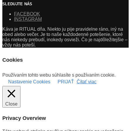
SLEDUJTE NÁS
FACEBOOK
INSTAGRAM
Káva je RITUAL dňa. Niekto ju pije pravidelne ráno, iný na
obed alebo večer. Je to naše každodenné potešenie, ktoré
nás niekedy prebudí, inokedy osvieži. Čo je najdôležitejšie –
vždy nás poteší.
Cookies
Používaním tohto webu súhlasíte s používaním cookie.
Nastavenie Cookies
PRIJAŤ
Čítať viac
Close
Privacy Overview