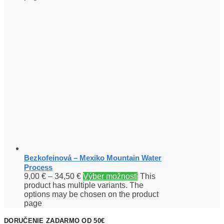
Bezkofeinová – Mexiko Mountain Water
Process
9,00
€
–
34,50
€
Výber možností
This
product has multiple variants. The
options may be chosen on the product
page
DORUČENIE ZADARMO OD 50€