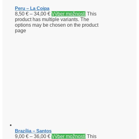
Peru – La Coipa
8,50
€
–
34,00
€
Výber možností
This
product has multiple variants. The
options may be chosen on the product
page
Brazília – Santos
9,00
€
–
36,00
€
Výber možností
This