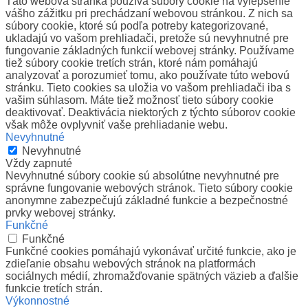
Táto webová stránka používa súbory cookie na vylepšenie
vášho zážitku pri prechádzaní webovou stránkou. Z nich sa
súbory cookie, ktoré sú podľa potreby kategorizované,
ukladajú vo vašom prehliadači, pretože sú nevyhnutné pre
fungovanie základných funkcií webovej stránky. Používame
tiež súbory cookie tretích strán, ktoré nám pomáhajú
analyzovať a porozumieť tomu, ako používate túto webovú
stránku. Tieto cookies sa uložia vo vašom prehliadači iba s
vašim súhlasom. Máte tiež možnosť tieto súbory cookie
deaktivovať. Deaktivácia niektorých z týchto súborov cookie
však môže ovplyvniť vaše prehliadanie webu.
Nevyhnutné
Nevyhnutné
Vždy zapnuté
Nevyhnutné súbory cookie sú absolútne nevyhnutné pre
správne fungovanie webových stránok. Tieto súbory cookie
anonymne zabezpečujú základné funkcie a bezpečnostné
prvky webovej stránky.
Funkčné
Funkčné
Funkčné cookies pomáhajú vykonávať určité funkcie, ako je
zdieľanie obsahu webových stránok na platformách
sociálnych médií, zhromažďovanie spätných väzieb a ďalšie
funkcie tretích strán.
Výkonnostné