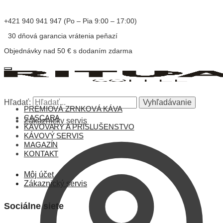
+421 940 941 947 (Po – Pia 9:00 – 17:00)
30 dňová garancia vrátenia peňazí
Objednávky nad 50 € s dodaním zdarma
Hľadať:
Vyhľadávanie
PRÉMIOVÁ ZRNKOVÁ KÁVA
CASCARA
Zákaznícky servis
KÁVOVARY A PRÍSLUŠENSTVO
KÁVOVÝ SERVIS
MAGAZÍN
KONTAKT
Môj účet
Zákaznický servis
Sociálne siete