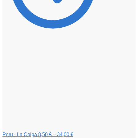
Peru - La Coipa
8,50
€
–
34,00
€