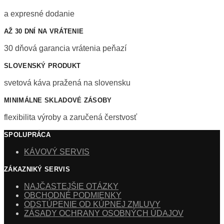
a expresné dodanie
AŽ 30 DNÍ NA VRÁTENIE
30 dňová garancia vrátenia peňazí
SLOVENSKÝ PRODUKT
svetová káva pražená na slovensku
MINIMÁLNE SKLADOVÉ ZÁSOBY
flexibilita výroby a zaručená čerstvosť
SPOLUPRÁCA
KÁVOVÝ SERVIS
ZÁKAZNIKÝ SERVIS
NAJČASTEJŠIE OTÁZKY
OBCHODNÉ PODMIENKY
ODSTÚPENIE OD KÚPNEJ ZMLUVY
ZÁSADY OCHRANY OSOBNÝCH ÚDAJOV