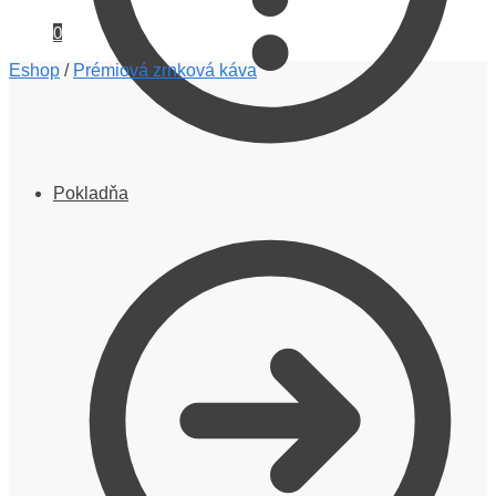
0
Eshop
/
Prémiová zrnková káva
Pokladňa